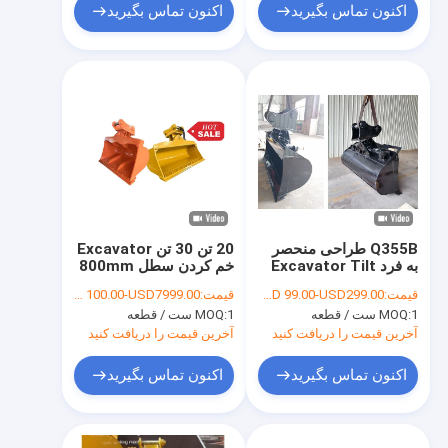
اکنون تماس بگیرید
اکنون تماس بگیرید
Q355B طراحی منحصر
20 تن 30 تن Excavator
به فرد Excavator Tilt
خم کردن سطل 800mm
Bucket For Cat
Digger هیدرولیک خم
قیمت:
USD 99.00-USD299.00
قیمت:
USD 100.00-USD7999.00
تجهیزات هیتاچی کوماتسو
کردن سطل Excavator
1 ست / قطعه
MOQ:
1 ست / قطعه
MOQ:
سطل Excavator خم
کردن سطل
آخرین قیمت را دریافت کنید
آخرین قیمت را دریافت کنید
اکنون تماس بگیرید
اکنون تماس بگیرید