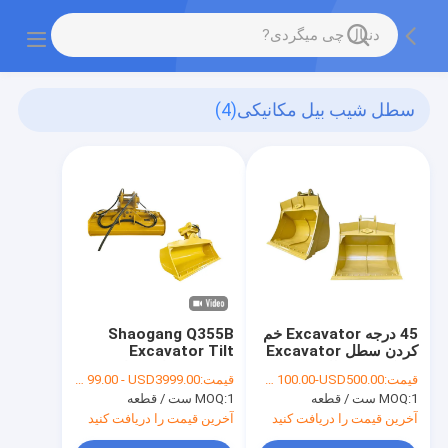
سطل شیب بیل مکانیکی
(4)
45 درجه Excavator خم
Shaogang Q355B
کردن سطل Excavator
Excavator Tilt
خم کردن سطل 800mm
Bucket برای حفاری شن
قیمت:
USD 100.00-USD500.00
قیمت:
USD 99.00 - USD3999.00
خاک خاک
1 ست / قطعه
MOQ:
1 ست / قطعه
MOQ:
آخرین قیمت را دریافت کنید
آخرین قیمت را دریافت کنید