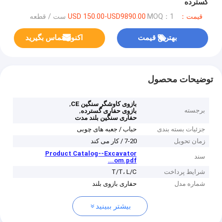
گسترده
قیمت：USD 150.00-USD9890.00
MOQ：1 ست / قطعه
بهترین قیمت
اکنون تماس بگیرید
توضیحات محصول
,
بازوی کاوشگر سنگین CE
برجسته
,
بازوی حفاری گسترده
حفاری سنگین بلند مدت
جزئیات بسته بندی
حباب / جعبه های چوبی
زمان تحویل
7-20 / کار می کند
Product Catalog--Excavator
سند
...om.pdf
شرایط پرداخت
T/T، L/C
شماره مدل
حفاری بازوی بلند
بیشتر ببینید