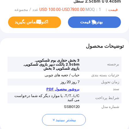
0.4cbm تا 2.5cbm سطل
قیمت：USD 100.00-USD7800.00
MOQ：1 عدد / مجموعه
بهترین قیمت
اکنون تماس بگیرید
توضیحات محصول
,
3 بخش حفاری بوم تلسکوپی
برجسته
,
2.5cbm بالکت دیپر بازوی تلسکوپی
بازوی تلسکوپی 3 بخش
جزئیات بسته بندی
حباب / جعبه های چوبی
زمان تحویل
7 روز 20 روز
سند
بروشور محصول PDF
T/T، L/C، یا موارد دیگر که شما درخواست
شرایط پرداخت
می کنید
شماره مدل
SSB0120
بیشتر ببینید