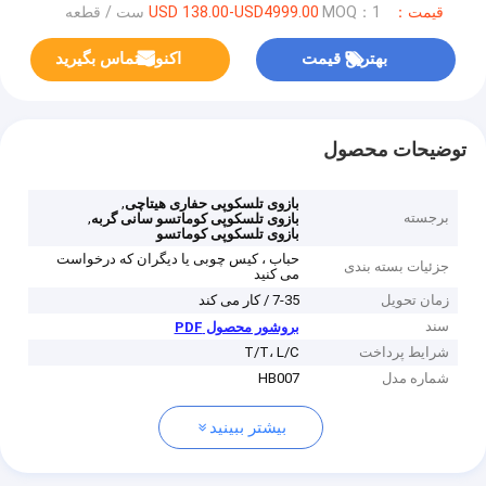
قیمت：USD 138.00-USD4999.00
MOQ：1 ست / قطعه
بهترین قیمت
اکنون تماس بگیرید
توضیحات محصول
,
بازوی تلسکوپی حفاری هیتاچی
برجسته
,
بازوی تلسکوپی کوماتسو سانی گربه
بازوی تلسکوپی کوماتسو
حباب ، کیس چوبی یا دیگران که درخواست
جزئیات بسته بندی
می کنید
زمان تحویل
7-35 / کار می کند
سند
بروشور محصول PDF
شرایط پرداخت
T/T، L/C
شماره مدل
HB007
بیشتر ببینید