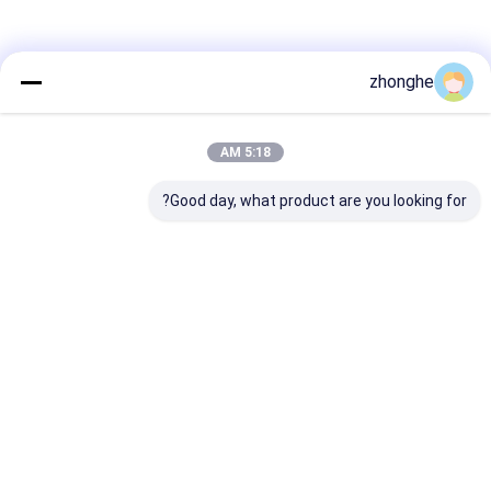
zhonghe
5:18 AM
Good day, what product are you looking for?
خونه
محصولات
خانه
دربارهی ما
تماس با ما
Desktop Site
ویدیوها
نقشه سایت
Privacy Policy